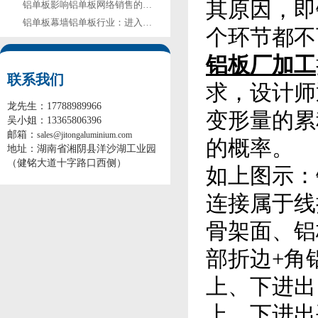
其原因，即
铝单板影响铝单板网络销售的五因素
铝单板幕墙铝单板行业：进入门槛低=没技术？
个环节都不
铝板厂加工
联系我们
求，设计师
龙先生：17788989966
变形量的累
吴小姐：13365806396
邮箱：
sales@jitongaluminium.com
的概率。
地址：湖南省湘阴县洋沙湖工业园
（健铭大道十字路口西侧）
如上图示：
连接属于线
骨架面、铝
部折边+角
上、下进出
上、下进出