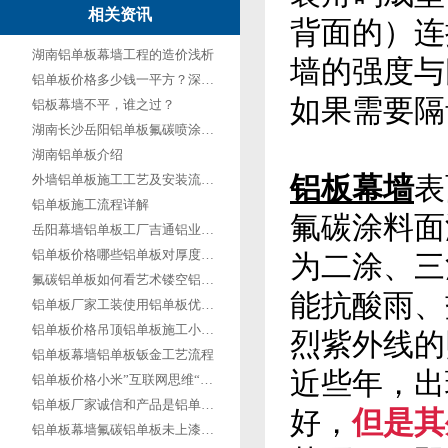
相关资讯
背面的）连
湖南铝单板幕墙工程的造价浅析
墙的强度与
铝单板价格多少钱一平方？深扒铝单板厂家价格差异内幕！
如果需要隔
铝板幕墙不平，谁之过？
湖南长沙岳阳铝单板氟碳喷涂的厚度标准
湖南铝单板介绍
铝板幕墙
表
外墙铝单板施工工艺及安装流程简单介绍
铝单板施工流程详解
氟碳涂料
面
岳阳幕墙铝单板工厂吉通铝业定制
铝单板价格哪些铝单板对厚度有所要求？
为二涂、三
氟碳铝单板如何看艺术镂空铝单板规格？
能抗酸雨、
铝单板厂家工装使用铝单板优点多多
铝单板价格吊顶铝单板施工小技巧
烈紫外线的
铝单板幕墙铝单板钣金工艺流程
近些年，出
铝单板价格小米”互联网思维“对铝单板企业的启示
铝单板厂家诚信和产品是铝单板企业品牌建设的关键
好，
但是其
铝单板幕墙氟碳铝单板未上漆之前要打磨吗