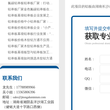
氟碳铝单板铝单板厂家：行动重于言语
此项目的铝板由
湖南长沙
铝单板厂家金色氟碳铝单板在河南艺术中心的应用
铝单板幕墙铝单板企业发展之路没有固定模式
铝单板价格中小铝单板厂家：路在脚下
铝单板价格铝单板企业：“小产品”获取大市场
填写并提交
铝单板幕墙铝单板行业发展：“万变不离其宗”
获取专
铝单板价格木纹铝方通不仅用于室内吊顶
Obtain professional alum
铝单板厂家木纹铝单板生产流程有何特殊之处
铝单板幕墙板型与铝单板加工周期的关系
铝单板幕墙如何挑选木纹铝方通
姓名：
电话：
联系我们
QQ：
龙先生：17788989966
微信：
吴小姐：13365806396
邮箱：
sales@jitongaluminium.com
地址：湖南省湘阴县洋沙湖工业园
（健铭大道十字路口西侧）