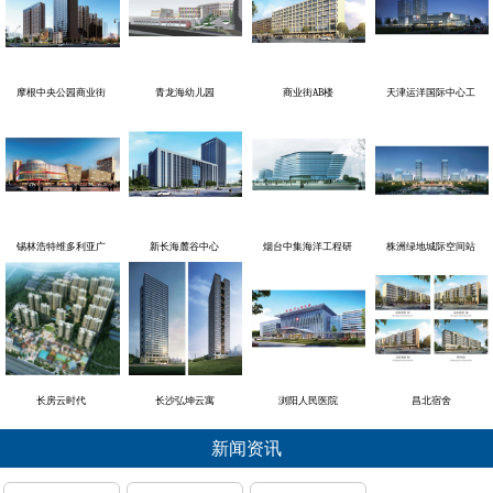
摩根中央公园商业街
青龙海幼儿园
商业街AB楼
天津运洋国际中心工
锡林浩特维多利亚广
新长海麓谷中心
烟台中集海洋工程研
株洲绿地城际空间站
长房云时代
长沙弘坤云寓
浏阳人民医院
昌北宿舍
新闻资讯