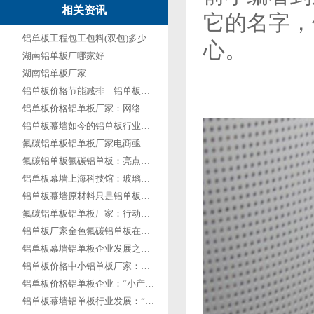
相关资讯
它的名字，
铝单板工程包工包料(双包)多少钱一平方？2022最新价格
心。
湖南铝单板厂哪家好
湖南铝单板厂家
铝单板价格节能减排 铝单板企业不应逃避
铝单板价格铝单板厂家：网络营销与产品都不能少
铝单板幕墙如今的铝单板行业形式
氟碳铝单板铝单板厂家电商亟需经营者转变思维
氟碳铝单板氟碳铝单板：亮点即是卖点
铝单板幕墙上海科技馆：玻璃与铝单板的结合
铝单板幕墙原材料只是铝单板价格波动原因之一
氟碳铝单板铝单板厂家：行动重于言语
铝单板厂家金色氟碳铝单板在河南艺术中心的应用
铝单板幕墙铝单板企业发展之路没有固定模式
铝单板价格中小铝单板厂家：路在脚下
铝单板价格铝单板企业：“小产品”获取大市场
铝单板幕墙铝单板行业发展：“万变不离其宗”