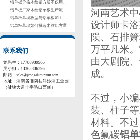
铝单板价格木纹铝方通不仅用于室内吊顶
河南艺术中
铝单板厂家木纹铝单板生产流程有何特殊之处
铝单板幕墙板型与铝单板加工周期的关系
设计师卡洛
铝单板幕墙如何挑选木纹铝方通
陨、石排箫
万平凡米。
联系我们
由大剧院、
龙先生：17788989966
吴小姐：13365806396
成。
邮箱：
sales@jitongaluminium.com
地址：湖南省湘阴县洋沙湖工业园
（健铭大道十字路口西侧）
不过，小编
装、柱子等
材料。不过
色氟碳
铝单